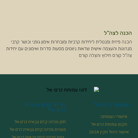
הכנה לצה"ל
הכנה פיזית ומנטלית ליחידות קרביות ומובחרות אימון גופני וכושר קרבי
מנהיגות והעצמה אישית שדאות ניווטים מסעות סדרות ואימונים עם יחידות
צה"ל קורס חילוץ והצלה קורס
עמותת כרם-אל
מכינה קדם צבאית
כרם-אל
אישורי העמותה
חזון מכינה קדם צבאית כרם-אל
תקנון עמותת כרם-אל
מטרות מכינה קדם צבאית כרם-אל
אישור ניהול תקין 2024
צוות מכינה קדם צבאית כרם-אל