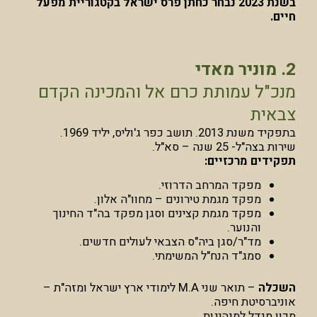
בשנת 2023 נבחר כחתן פרס ישראל בקטגוריית מפעל
חיים.
2. מוניר מאדי
מנכ"ל עמותת כרם אל והמכינה הקדם
צבאית
בתפקיד משנת 2013. תושב כפר ג'וליס, יליד 1969.
שירות בצה"ל- 25 שנה – סא"ל.
תפקידים מרכזיים:
מפקד המרחב הדרוזי.
מפקד מגמת טירונים – מחוו"ה אלון.
מפקד מגמת קצינים וסגן מפקד בה"ד החינוך
והנוער.
מד"ר/סגן ביה"ס הצבאי לעולים חדשים.
סמג"ד הנח"ל המשימתי.
השכלה
– תואר שני M.A לימודי ארץ ישראל ומזה"ת –
אוניברסיטת חיפה.
מכון מנדל למנהיגות.