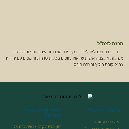
הכנה לצה"ל
הכנה פיזית ומנטלית ליחידות קרביות ומובחרות אימון גופני וכושר קרבי
מנהיגות והעצמה אישית שדאות ניווטים מסעות סדרות ואימונים עם יחידות
צה"ל קורס חילוץ והצלה קורס
עמותת כרם-אל
מכינה קדם צבאית
כרם-אל
אישורי העמותה
חזון מכינה קדם צבאית כרם-אל
תקנון עמותת כרם-אל